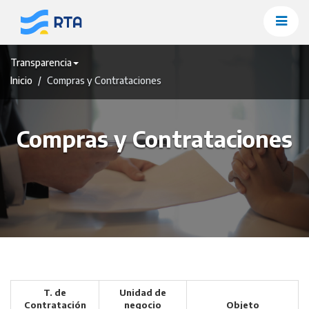
Saltar
al
contenido
Transparencia
Inicio
Compras y Contrataciones
Compras y Contrataciones
T. de
Unidad de
Contratación
negocio
Objeto