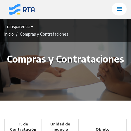
Saltar
al
contenido
Transparencia
Inicio
Compras y Contrataciones
Compras y Contrataciones
T. de
Unidad de
Contratación
negocio
Objeto