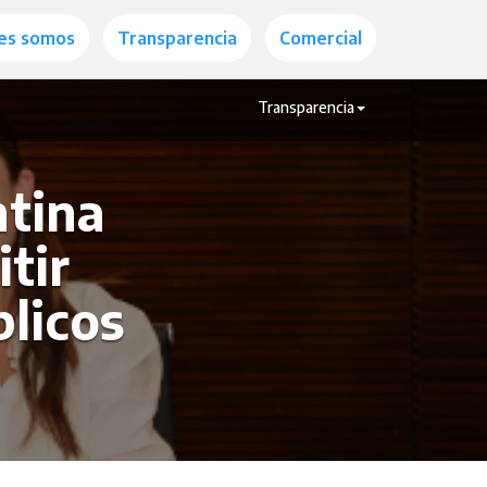
es somos
Transparencia
Comercial
Transparencia
ntina
tir
licos