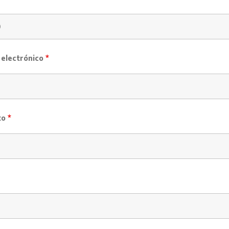
 electrónico
*
to
*