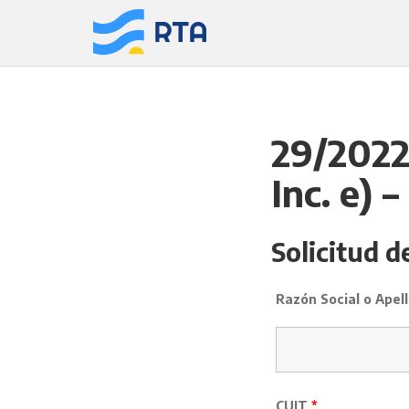
Saltar
al
contenido
29/2022 
Inc. e) 
Solicitud d
Razón Social o Ape
CUIT
*