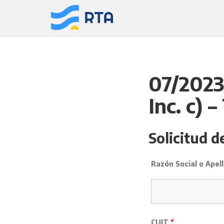
Saltar
al
contenido
07/2023 
Inc. c) 
Solicitud d
Razón Social o Ape
CUIT
*