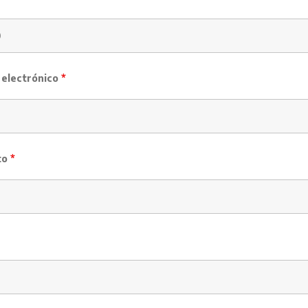
 electrónico
*
to
*