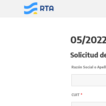
Saltar
al
contenido
05/2022
Solicitud d
Razón Social o Ape
CUIT
*