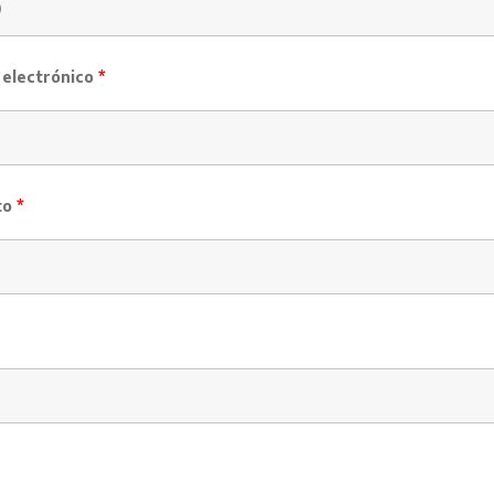
 electrónico
*
to
*